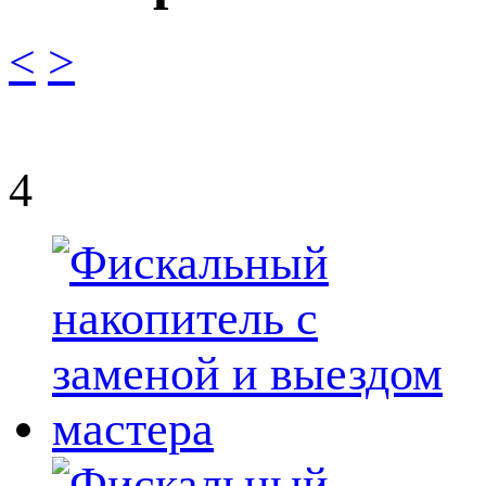
<
>
4