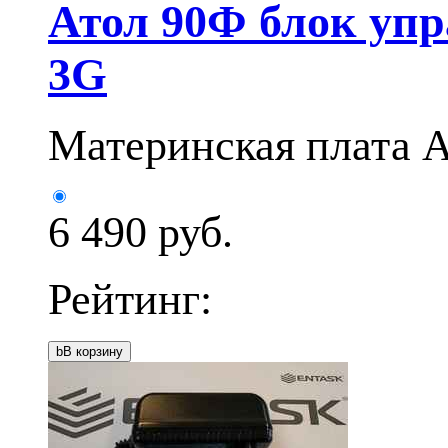
Атол 90Ф блок упр
3G
Материнская плата А
6 490
руб.
Рейтинг:
b
В корзину