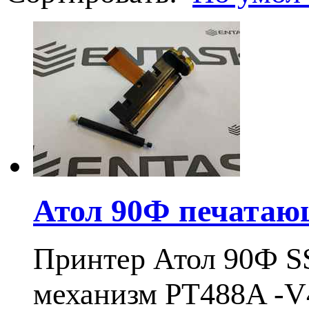
Атол 90Ф печатающ
Принтер Атол 90Ф S
механизм PT488A -V