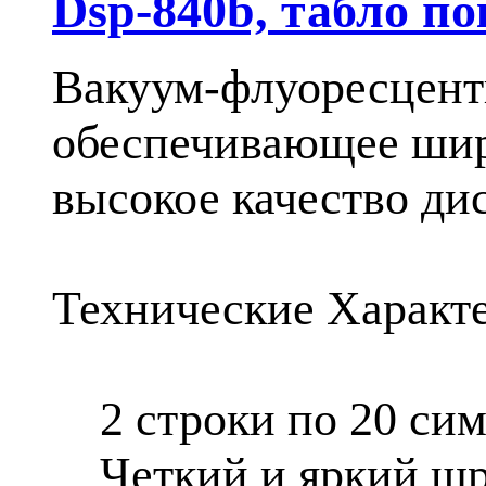
Dsp-840b, табло по
Вакуум-флуоресцентн
обеспечивающее широ
высокое качество ди
Технические Характ
2 строки по 20 сим
Четкий и яркий шри