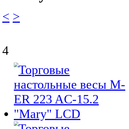
<
>
4