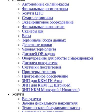
Автономные онлайн-кассы
Фискальные регистраторы
Услуги ЦТО
Смарт-терминалы
Эквайринговое оборудование
Фискальные накопители
Сканеры шк
Весы
Терминалы сбора данных
Денежные ящики
Чековая термолента
Дисплей QR-кодов
Оборудование для работы с маркировкой
Дисплеи покупателя
Счетчики посетителей
Принтеры этикеток
Программное обеспечение
ЗИП для ККМ ГК Атол
ЗИП для ККМ ТД Штрих-М
ЗИП ККМ Меркурий ( Инкотекс)
Услуги
Все услуги
Замена фискального накопителя
Техническое обслуживание кассы