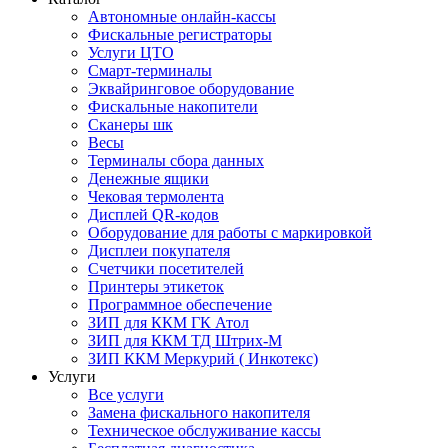
Автономные онлайн-кассы
Фискальные регистраторы
Услуги ЦТО
Смарт-терминалы
Эквайринговое оборудование
Фискальные накопители
Сканеры шк
Весы
Терминалы сбора данных
Денежные ящики
Чековая термолента
Дисплей QR-кодов
Оборудование для работы с маркировкой
Дисплеи покупателя
Счетчики посетителей
Принтеры этикеток
Программное обеспечение
ЗИП для ККМ ГК Атол
ЗИП для ККМ ТД Штрих-М
ЗИП ККМ Меркурий ( Инкотекс)
Услуги
Все услуги
Замена фискального накопителя
Техническое обслуживание кассы