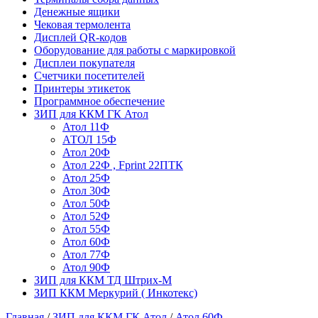
Денежные ящики
Чековая термолента
Дисплей QR-кодов
Оборудование для работы с маркировкой
Дисплеи покупателя
Счетчики посетителей
Принтеры этикеток
Программное обеспечение
ЗИП для ККМ ГК Атол
Атол 11Ф
АТОЛ 15Ф
Атол 20Ф
Атол 22Ф , Fprint 22ПТК
Атол 25Ф
Атол 30Ф
Атол 50Ф
Атол 52Ф
Атол 55Ф
Атол 60Ф
Атол 77Ф
Атол 90Ф
ЗИП для ККМ ТД Штрих-М
ЗИП ККМ Меркурий ( Инкотекс)
Главная
/
ЗИП для ККМ ГК Атол
/
Атол 60Ф