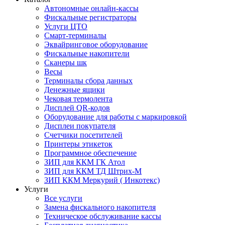
Автономные онлайн-кассы
Фискальные регистраторы
Услуги ЦТО
Смарт-терминалы
Эквайринговое оборудование
Фискальные накопители
Сканеры шк
Весы
Терминалы сбора данных
Денежные ящики
Чековая термолента
Дисплей QR-кодов
Оборудование для работы с маркировкой
Дисплеи покупателя
Счетчики посетителей
Принтеры этикеток
Программное обеспечение
ЗИП для ККМ ГК Атол
ЗИП для ККМ ТД Штрих-М
ЗИП ККМ Меркурий ( Инкотекс)
Услуги
Все услуги
Замена фискального накопителя
Техническое обслуживание кассы